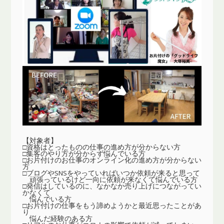
【対象者】
□資格はとったものの仕事の進め方が分からない方
□集客のやり方が分からず悩んでいる方
□お片付けのお仕事のオンライン化の進め方が分からない
方
□ブログやSNSをやっていればいつか依頼が来ると思って
頑張っているけど一向に依頼が来なくて悩んでいる方
□発信はしているのに、なかなか売り上げにつながってい
かなくて
悩んでいる方
□お片付けの仕事をもう諦めようかと最近思ったことがあ
り
悩んだ経験のある方