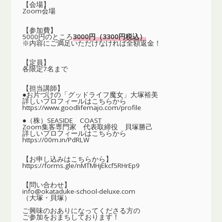
【会場】
Zoom会場
【参加費】
5000円のところ
3000円（3300円税込）
※内容にご満足いただけなければ全額返金！
【定員】
各限定7名まで
【担当講師】
●お片づけの「グッドライフ魔女」大塚裕美
詳しいプロフィールはこちらから
https://www.goodlifemajo.com/profile
●（株）SEASIDE COAST
Zoom集客専門家 代表取締役 貝塚勝己
詳しいプロフィールはこちらから
https://00m.in/PdRLW
【お申し込みはこちらから】
https://forms.gle/nMTMHjEkcf5RHrEp9
【問い合わせ】
info@okataduke-school-deluxe.com
（大塚・貝塚）
ご興味のおありになってくださる方の
ご参加をおまちしております！