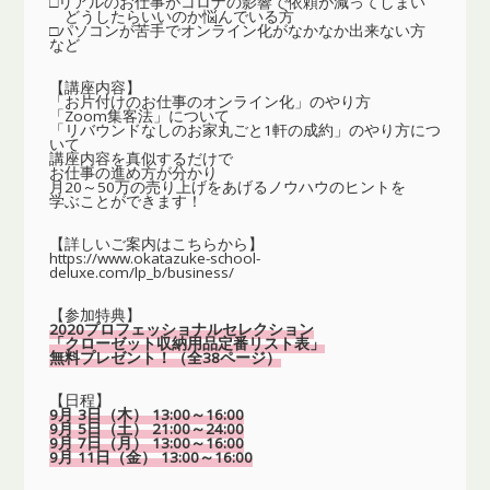
□リアルのお仕事がコロナの影響で依頼が減ってしまい
どうしたらいいのか悩んでいる方
□パソコンが苦手でオンライン化がなかなか出来ない方
など
【講座内容】
「お片付けのお仕事のオンライン化」のやり方
「Zoom集客法」について
「リバウンドなしのお家丸ごと1軒の成約」のやり方につ
いて
講座内容を真似するだけで
お仕事の進め方が分かり
月20～50万の売り上げをあげるノウハウのヒントを
学ぶことができます！
【詳しいご案内はこちらから】
https://www.okatazuke-school-
deluxe.com/lp_b/business/
【参加特典】
2020プロフェッショナルセレクション
「クローゼット収納用品定番リスト表」
無料プレゼント！（全38ページ）
【日程】
9月 3日（木） 13:00～16:00
9月 5日（土） 21:00～24:00
9月 7日（月） 13:00～16:00
9月 11日（金） 13:00～16:00