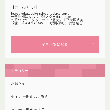
【ホームページ】
↓ ↓ ↓
https://okatazuke-school-deluxe.com/
一般社団法人お片づけスクールDeLuxe
お片づけの「グッドライフ魔女」主宰大塚裕美
（株）SEASIDECOAST 代表取締役 貝塚勝己
記事一覧に戻る
カテゴリー
お知らせ
セミナー開催のご案内
セミナー開催の様子